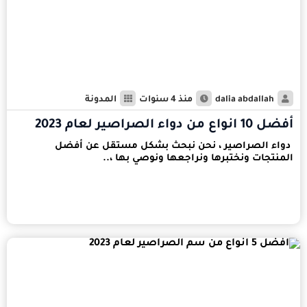
dalia abdallah
منذ 4 سنوات
المدونة
أفضل 10 انواع من دواء الصراصير لعام 2023
دواء الصراصير ، نحن نبحث بشكل مستقل عن أفضل
المنتجات ونختبرها ونراجعها ونوصي بها ،..