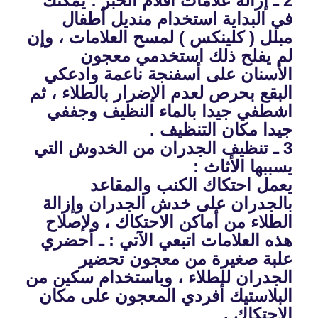
2 ـ إزالة علامات أقلام الحبر : يمكنك
في البداية استخدام منديل أطفال
مبلل
( كلينكس ) لمسح العلامات ، وإن
لم يفلح ذلك استخدمي معجون
الأسنان على أسفنجة
ناعمة وادعكي
البقع بحرص لعدم الإضرار بالطلاء ، ثم
اشطفي جيدا بالماء النظيف
وجففي
جيدا مكان التنظيف .
3 ـ تنظيف الجدران من الخدوش التي
يسببها الأثاث :
يعمل احتكاك الكنب والمقاعد
بالجدران على خدش الجدران وإزالة
الطلاء من
أماكن الاحتكاك ، ولإصلاح
هذه العلامات اتبعي الآتي :
ـ أحضري
علبة صغيرة من معجون تحضير
الجدران للطلاء ، وباستخدام سكين من
البلاستيك أفردي
المعجون على مكان
الاحتكاك .