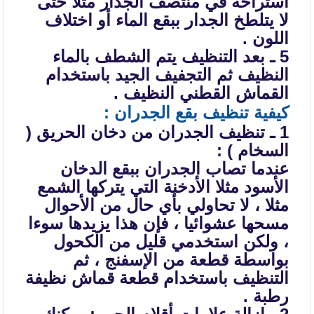
استراحة
في منتصف الجدار مثلا حتى
لا يتلطخ الجدار ببقع الماء أو اختلاف
اللون .
5 ـ بعد التنظيف يتم الشطف بالماء
النظيف ثم التجفيف الجيد باستخدام
القماش
القطني النظيف .
كيفية تنظيف بقع الجدران :
1 ـ تنظيف الجدران من دخان الحريق (
السخام ) :
عندما تصاب الجدران ببقع الدخان
الأسود مثلا الأدخنة التي يتركها الشمع
مثلا ، لا تحاولي بأي حال من الأحوال
مسحها عشوائيا ، فإن هذا يزيدها سوءا
، ولكن
استخدمي قليل من الكحول
بواسطة قطعة من الإسفنج ، ثم
التنظيف باستخدام قطعة قماش
نظيفة
رطبة .