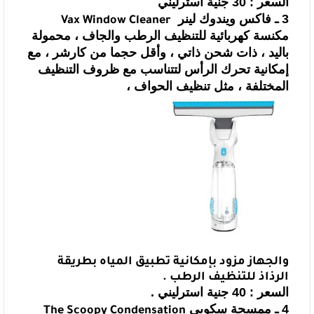
السعر : 30 جنية استرليني
3 ـ
فاكس ويندوك لينر
Vax
Window Cleaner
مكنسة كهربائية للتنظيف الرطب والجاف ، محمولة
باليد ، ذات شحن ذاتي ، وأقل
حجما من كارشر ، مع
إمكانية تحرك الرأس لتتناسب مع ظروف التنظيف
المختلفة ، مثل
تنظيف الحواف ،
والجهاز مزود بإمكانية تطبيق المياه بطريقة
الرذاذ للتنظيف الرطب .
السعر : 40 جنية استرليني .
4 ـ
ممسحة سكوبي
The Scoopy Condensation