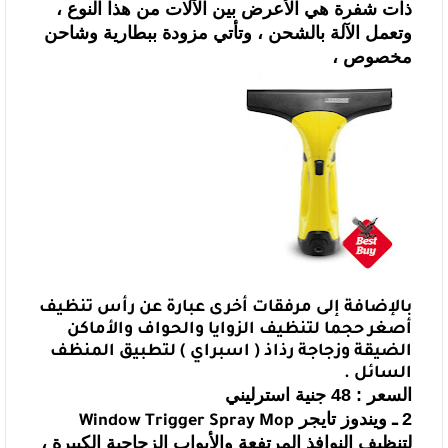
ذات شفرة هي الأعرض بين الآلات
من هذا النوع ،
وتعمل الآلة بالشحن ، وتأتي مزودة ببطارية وشاحن
مخصوص ،
بالإضافة
إلى مرفقات أخرى عبارة عن رأس تنظيف
أصغر حجما لتنظيف الزوايا والحواف والأماكن
الضيقة وزجاجة رذاذ ( اسبراي ) لتطبيق المنظف
السائل .
السعر : 48 جنية استرليني
2 ـ و
يندوز تايجر
Window Trigger Spray Mop
لتنظيف النوافذ المرتفعة والأبواب الزجاجية الكبيرة ،