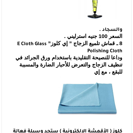
والسجاد .
السعر 100 جنيه استرليني .
8 ـ
قماش تلميع الزجاج ” إي كلوز”
E Cloth Glass
Polishing Cloth
وداعا للنصيحة التقليدية باستخدام ورق الجرائد في
تنظيف الزجاج والتعرض
للأحبار الضارة والمسببة
للبقع ، مع إي
كلوز ( الأقمشة الالكترونية ) ستجد وسيلة
فعالة