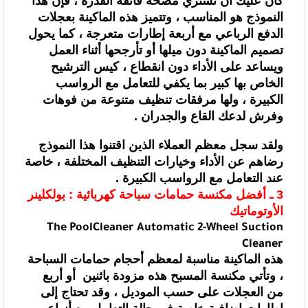
كان عليك أن تشتري مضخة فائقة
القدرة ، فإن هذا
النموذج هو المناسب ، وتتميز هذه الماكينة بعجلات
الدفع الرباعي
مع أربعة إطارات متعرجة ، كما يحول
تصميم الماكينة دون ميلها أو تأرجحها أثناء
العمل
ويساعد على الأداء دون انقطاع ، كيس الترشيح
الخاص بها كبير بما يكفي
للتعامل مع الرواسب
الكبيرة ، ولها مرفقات تنظيف متنوعة من فوهات
وفرش لدعك القاع
والجدران .
ولقد سجل معظم العملاء الذين اقتنوا هذا
النموذج
رضاهم عن الأداء وخيارات التنظيف المختلفة ، خاصة
عند التعامل مع الرواسب
الكبيرة .
3 ـ أفضل مكنسة حمامات سباحة كهربائية : بولكلينر
الأوتوماتيك
The
PoolCleaner Automatic 2-Wheel Suction
Cleaner
هذه الماكينة مناسبة لمعظم أحجام حمامات
السباحة
، وتأتي مكنسة المسبح هذه مزودة باثنين
أو أربع
من العجلات على حسب الموديل ، وقد تحتاج إلى