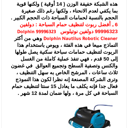
هذه الشبكة خفيفة الوزن ( 14 أوقية ) ولكنها
قوية
بما يكفي لعدم الانحناء ، ولكنها رغم ذلك صغيرة
الحجم بالنسبة لحمامات
السباحة ذات الحجم الكبير .
6 ـ أفضل ربوت لتنظيف حمام السباحة :
دولفين
99996323 دولفين نوتيلوس
Dolphin 99996323
وهي من أكثر
Dolphin Nautilus Robotic Cleaner
النماذج مبيعا في هذه الفئة ، ويوص باستخدام هذا
الربوت لتنظيف حمامات
سباحة سكنية يصل طولها
إلى 50 قدم ، فهي تنفذ عملية كاملة من الغسل
والكنس وتصفية
السطح وتجميع العوالق في غضون
ثلاث ساعات
، المرشح الخاص به سهل التنظيف ،
وترى الشركة المصنعة إنه نظرا لكون هذا النموذج
فعال جدا فإنه يكلف ما يعادل 15 سنتا لتنظيف حمام
السباحة في كل مرة ، ولها ضمان
لمدة 12 شهر .