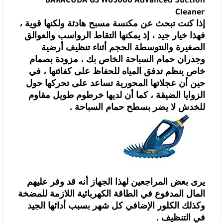
BARACUDA G3
W03000 Advanced Suction
Cleaner
إذا كنت تبحث عن مكنسة مسبح هادئة ولكنها قوية ،
فهذا خيار جيد ، إذ يمكنها التقاط
الرواسب والعوالق
الصغيرة والنتوسطة الحجم أثناء تنظيف أرضية
وجدران حمام السباحة
الخاص بك ، مزودة بصمام
خاص ينظم تدفق المياه للحفاظ على كفائتها ، في
حين أن
عجلاتها المحورية تساعد على تحركها حول
الزوايا الضيقة ، كما أن لديها خرطوم طويل
مقاوم
للخدش لا يضر بسطح حمام السباحة .
يرى بعض المراجعين لهذا الجهاز أنه قد وفر
عليهم
المال المدفوع في الطاقة الكهربائية اللازمة للمضخة
وكذلك الكلور الإضافي كل
شهر بسبب أدائها الجيد
في التنظيف .