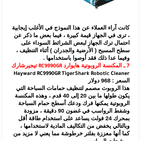
كانت آراء
العملاء عن هذا النموذج في الأغلب إيجابية
، ترى في الجهاز قيمة كبيرة ، فيما بعض
ما ذكر عن
احتمال ترك الجهاز لبعض الشرائط السوداء على
سطح المسبح ( الأرضية
والجدران ) أثناء التنظيف ،
وفيما عدا ذلك فقد أوصوا باستخدامها .
7 ـ المكنسة الروبوتية هايوارد
تيجيرشارك
RC9990GR
Hayward
RC9990GR TigerShark Robotic Cleaner
السعر : 968 دولار
هذا الروبوت مصمم لتنظيف حمامات السباحة التي
يكون طولها ما بين 20 إلى 40 قدم ، وهذه المكنسة
الروبوتية يمكنها فرك ودعك أسطح
حمام السباحة
وشفط الرواسب في غضون 90 دقيقة ، مزودة
بمحرك 24 فولت يساعد على
استخدام طاقة أقل
وبالتالي يخفض من التكاليف المادية لاستخدامها ،
كما أنها معززة
بفلتر خرطوشة مما يعني لا مزيد من