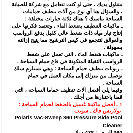
متناول
يديك ، حتى لو كنت تتعامل مع شركة للصيانة
، والسؤال هنا أي نوع من آلات تنظيف
حمامات
السباحة يناسبك ؟
هناك ثلاثة خيارات مختلفة :
ـ ماكينات التنظيف بضغط الماء ، وتعتمد فكرتها على
إنتاج تيار مياه ذات ضغط
عالي كفيل بدفع الرواسب
والعوالق لتتجمع في كيس الترشيح مما يتيح إزالته
بسهولة .
ـ ماكينات شفط الماء ، التي تعمل على شفط
الرواسب الثقيلة المتكونة في قاع
حمام السباحة .
ـ ربوتات تنظيف حمام السباحة : وهي تستلزم سلك
توصيل من منزلك إلى مكان
العمل في حمام
السباحة .
وفيما يلي أفضل آلات تنظيف حماما السباحة ، التي
قمنا باختبارها من أجلك .
1 ـ أفضل ماكينة غسيل بالضغط لحمام السباحة :
بولاريس فاك ـ سويب
Polaris Vac-Sweep 360 Pressure Side Pool
Cleaner
360 السعر : 478 دولار