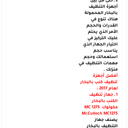
2 ـ حتى من بين
أجهزة التنظيف
بالبخار المحمولة
هناك تنوع في
القدرات
والحجم
الأمر الذي يحتم
عليك التركيز في
اختيار الجهاز الذي
يناسب حجم
استعمالك
وحجم
مهمات التنظيف في
منزلك .
أفضل أجهزة
تنظيف كنب بالبخار
لعام 2017 :
1 ـ جهاز تنظيف
الكنب بالبخار
مكولوك
MC 1275
McCulloch MC1275
يصنف جهاز
التنظيف بالبخار