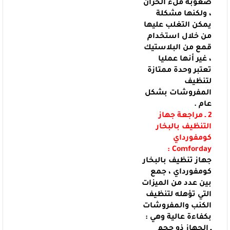
صعوبة ملء الخزان
، ولكنها مشكلة
يمكن التغلب عليها
من خلال
استخدام
قمع من البلاستيك
، غير أنها عمليا
تعتبر وحدة ممتازة
لتنظيف
المفروشات
بشكل
عام .
2 ـ مراجعة جهاز
التنظيف بالبخار
كومفورداي
:
Comforday
جهاز تنظيف بالبخار
كومفورداي ، جمع
بين عدد من الميزات
التي تؤهله لتنظيف
الكنب والمفروشات
بكفاءة عالية وهي :
ـ الجهاز ذو حجم