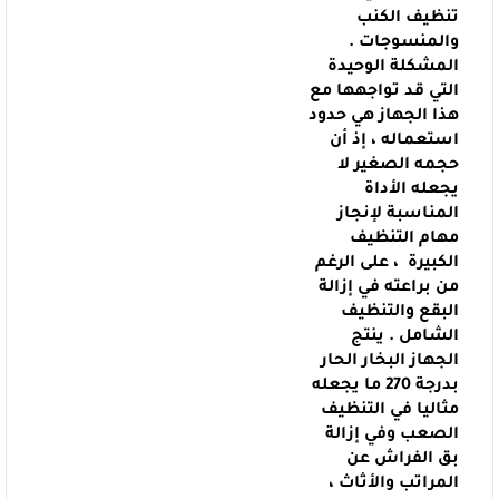
تنظيف الكنب
والمنسوجات
.
المشكلة الوحيدة
التي قد تواجهها مع
هذا الجهاز هي حدود
استعماله ، إذ أن
حجمه الصغير لا
يجعله الأداة
المناسبة لإنجاز
مهام التنظيف
الكبيرة ، على الرغم
من براعته في إزالة
البقع والتنظيف
الشامل .
ينتج
الجهاز البخار الحار
بدرجة 270 ما يجعله
مثاليا في التنظيف
الصعب وفي إزالة
بق الفراش عن
المراتب والأثاث ،