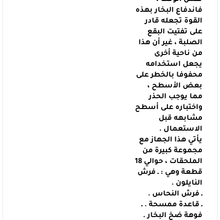
نفس الوقت ،
فاندفاع البخار بهذه
القوة تجعله قادر
على تفتيت
البقع
الصلبة ، غير أن هذا
من ناحية أخرى
يجعل استخدامه
محفوفا بالخطر على
بعض
الأسطح ،
مما يوجب الحذر
واختباره على أسطح
مشابهه قبل
الاستعمال .
يأتي هذا الجهاز مع
مجموعة كبيرة من
الملحقات ، حوالي 18
قطعة وهي :
ـ فرش
النايلون .
ـ فرش النحاس .
ـ قاعدة ممسحة .
ـ
فوهة ضخ البخار .