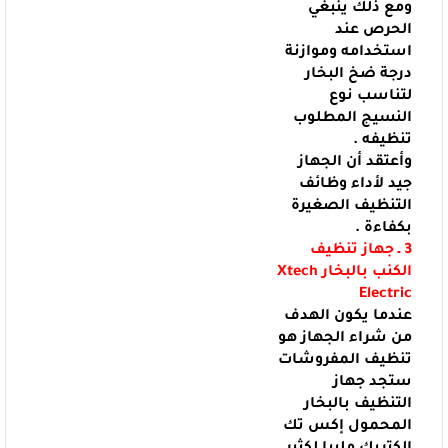
ومع ذلك ينبغي
الحرص عند
استخدامه وموازنة
درجة ضخ
البخار
لتناسب نوع
النسيج المطلوب
تنظيفه .
وأعتقد أن الجهاز
جيد لأداء وظائف
التنظيف الصغيرة
بكفاءة .
3 ـ جهاز تنظيف
الكنب بالبخار
Xtech
Electric
عندما يكون الهدف
من شراء الجهاز هو
تنظيف المفروشات
ستجد جهاز
التنظيف بالبخار
المحمول إكس
تك