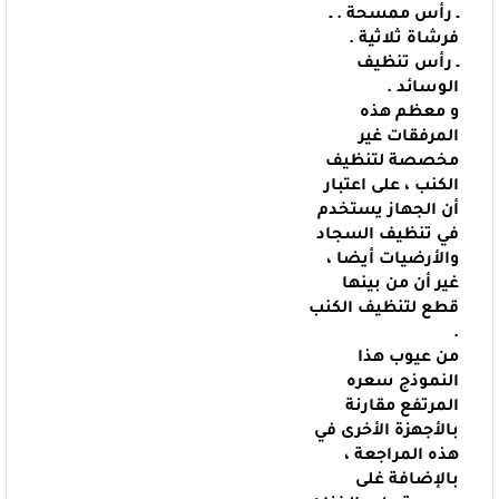
ـ رأس ممسحة .
ـ
فرشاة ثلاثية .
ـ رأس تنظيف
الوسائد .
و معظم هذه
المرفقات غير
مخصصة لتنظيف
الكنب ، على اعتبار
أن الجهاز يستخدم
في تنظيف السجاد
والأرضيات أيضا ،
غير أن من بينها
قطع لتنظيف الكنب
.
من عيوب هذا
النموذج سعره
المرتفع مقارنة
بالأجهزة الأخرى في
هذه المراجعة
،
بالإضافة غلى