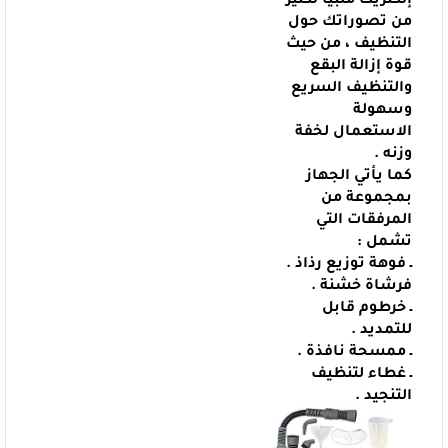
إلكتريك ملبيا لكثير
من تصوراتك حول
التنظيف ، من حيث
قوة إزالة البقع
والتنظيف
السريع
وسهولة
الاستعمال لخفة
وزنه .
كما يأتي الجهاز
بمجموعة من
المرفقات التي
تشمل :
ـ فوهة توزيع رذاذ .
فرشاة خشنة .
ـ خرطوم قابل
للتمديد .
ـ ممسحة نافذة .
ـ غطاء لتنظيف
التنجيد .