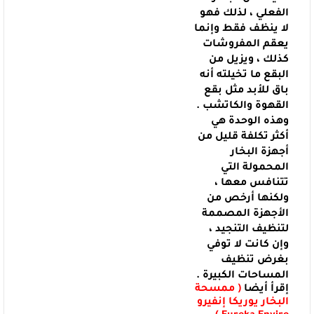
الفعلي ، لذلك فهو
لا ينظف فقط وإنما
يعقم
المفروشات
كذلك ، ويزيل من
البقع ما تخيلته أنه
باق للأبد مثل بقع
القهوة والكاتشب
.
وهذه الوحدة هي
أكثر تكلفة قليل من
أجهزة البخار
المحمولة التي
تتنافس معها
،
ولكنها أرخص من
الأجهزة المصممة
لتنظيف التنجيد ،
وإن كانت لا توفي
بغرض تنظيف
المساحات الكبيرة .
إقرأ أيضا
(
ممسحة
البخار يوريكا إنفيرو