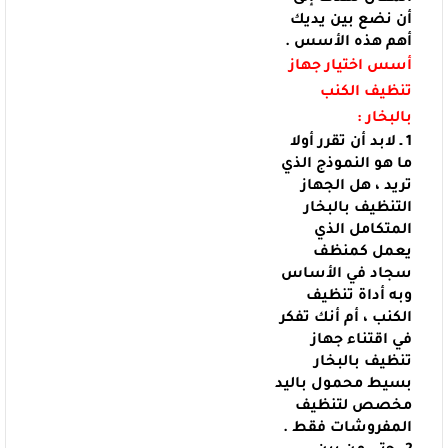
أن نضع بين يديك
أهم هذه الأسس .
أسس اختيار جهاز
تنظيف الكنب
بالبخار :
1 ـ لابد أن تقرر أولا
ما هو النموذج الذي
تريد ، هل الجهاز
التنظيف
بالبخار
المتكامل الذي
يعمل كمنظف
سجاد في الأساس
وبه أداة تنظيف
الكنب ، أم أنك
تفكر
في اقتناء جهاز
تنظيف بالبخار
بسيط محمول باليد
مخصص لتنظيف
المفروشات فقط .