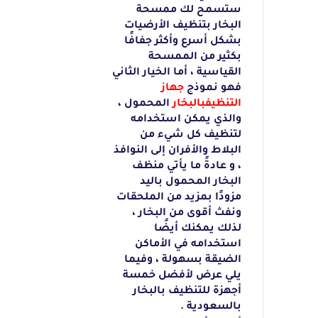
ستسمح لك ممسحة
البخار بتنظيف الأرضيات
بشكل أسرع وأكثر
جفافًا
بكثير من الممسحة
القياسية ، أما الخيار الثاني
فهو نموذج
جهاز
التنظيفبالبخار
المحمول ،
والذي يمكن استخدامه
لتنظيف كل شيء من
البلاط والأفران إلى النوافذ
، و عادةً ما يأتي منظف
البخار المحمول باليد
مزودًا بمزيد من الملحقات
ونفث أقوى من
البخار ،
لذلك يمكنك أيضًا
استخدامه في الأماكن
الضيقة بسهولة ، وفيما
يلي عرض
لأفضل خمسة
أجهزة للتنظيف بالبخار
بالسعودية .