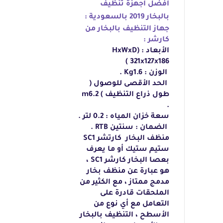
أفضل
أجهزة تنظيف
بالبخار 2019 بالسعودية :
جهاز
التنظيف بالبخار من
كارشر :
الأبعاد
:
HxWxD)
)
321x127x186
الوزن : 1.6
Kg
.
الحد الأقصى للوصول (
طول ذراع التنظيف ) 6.2
m
.
سعة
خزان المياه : 0.2 لتر .
الضمان : سنتين
RTB
.
منظف
البخار
كارتشر
SC1
ستيم ستيك
أو ما يعرف
بعصا البخار كارشر
SC1
،
هو عبارة عن منظف بخار
مدمج ممتاز ، مع الكثير من
الملحقات قادرة على
التعامل مع أي نوع من
الأسطح ، التنظيف بالبخار