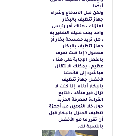
والحشرات
الدقيقة الأخرى
أيضًا.
ولكن
قبل الاندفاع وشراء
جهاز تنظيف بالبخار
لمنزلك ، هناك أمر رئيسي
واحد يجب عليك التفكير
به
: هل تريد ممسحة بخار أو
جهاز تنظيف بالبخار
محمول؟ إذا كنت تعرف
بالفعل الإجابة
على هذا ،
عظيم ، يمكنك الانتقال
مباشرة إلى قائمتنا
لأفضل جهاز تنظيف
بالبخار أدناه.
إذا كنت لا
تزال غير متأكد ، فتابع
القراءة لمعرفة المزيد
حول كلا النوعين من أجهزة
تنظيف المنزل بالبخار قبل
أن تقرر ما هو الأفضل
بالنسبة لك.