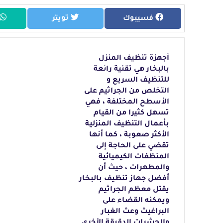
فسيبوك
تويتر
أجهزة تنظيف المنزل
بالبخار هي تقنية رائعة
للتنظيف السريع و
التخلص من الجراثيم على
الأسطح المختلفة ، فهي
تسهل كثيرا من القيام
بأعمال التنظيف المنزلية
الأكثر صعوبة
، كما أنها
تقضي على الحاجة إلى
المنظفات الكيميائية
والمطهرات ، حيث أن
أفضل جهاز
تنظيف بالبخار
يقتل معظم الجراثيم
ويمكنه القضاء على
البراغيث وعث الغبار