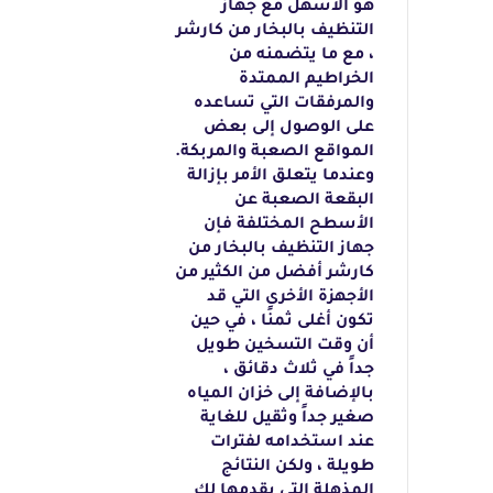
هو الأسهل مع جهاز
التنظيف بالبخار
من كارشر
، مع ما يتضمنه من
الخراطيم الممتدة
والمرفقات التي تساعده
على الوصول إلى
بعض
المواقع الصعبة والمربكة.
وعندما يتعلق الأمر
بإزالة
البقعة الصعبة عن
الأسطح المختلفة فإن
جهاز التنظيف بالبخار من
كارشر أفضل
من الكثير من
الأجهزة الأخرى التي قد
تكون أغلى ثمنًا ،
في حين
أن وقت التسخين طويل
جداً في ثلاث
دقائق ،
بالإضافة إلى خزان المياه
صغير جداً وثقيل للغاية
عند استخدامه لفترات
طويلة
، ولكن النتائج
المذهلة التي يقدمها لك