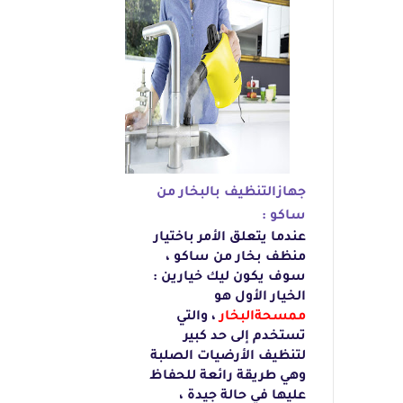
جهازالتنظيف
بالبخار من
ساكو :
عندما
يتعلق الأمر باختيار
منظف بخار من ساكو ،
سوف يكون ليك خيارين :
الخيار الأول هو
ممسحةالبخار
، والتي
تستخدم إلى حد كبير
لتنظيف الأرضيات الصلبة
وهي طريقة رائعة للحفاظ
عليها في حالة جيدة ،