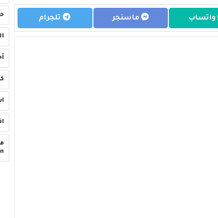
حل
واتساب
ماسنجر
تلجرام
ال
أح
كي
اس
اف
en