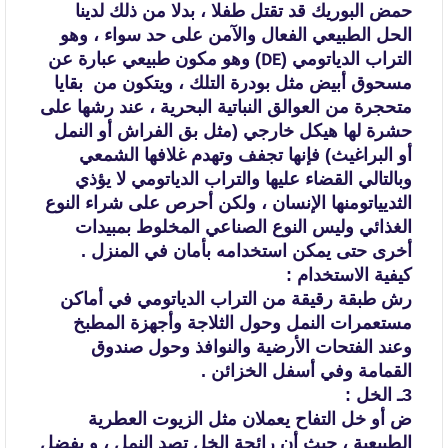
حمض البوريك قد تقتل طفلا ،
بدلا من ذلك لدينا
الحل الطبيعي الفعال والآمن على حد سواء ، وهو
التراب الدياتومي
(
) وهو مكون طبيعي عبارة عن
DE
مسحوق أبيض مثل بودرة التلك ، ويتكون من
بقايا
متحجرة من العوالق النباتية البحرية
، عند رشها على
حشرة لها هيكل خارجي (مثل بق الفراش أو النمل
أو البراغيث) فإنها تجفف
وتهدم غلافها الشمعي
وبالتالي القضاء عليها والتراب الدياتومي لا يؤذي
الثديياتومنها
الإنسان ، ولكن أحرص على شراء النوع
الغذائي وليس النوع الصناعي المخلوط بمبيدات
أخرى حتى يمكن استخدامه بأمان في المنزل .
كيفية الاستخدام :
رش طبقة رقيقة من التراب الدياتومي في أماكن
مستعمرات
النمل وحول الثلاجة وأجهزة المطبخ
وعند الفتحات الأرضية والنوافذ وحول صندوق
القمامة وفي أسفل الخزائن .
3ـ الخل :
ض أو خل التفاح يعملان مثل الزيوت العطرية
الطبيعية ، حيث
أن رائحة الخل تصد النمل ، و يفضل