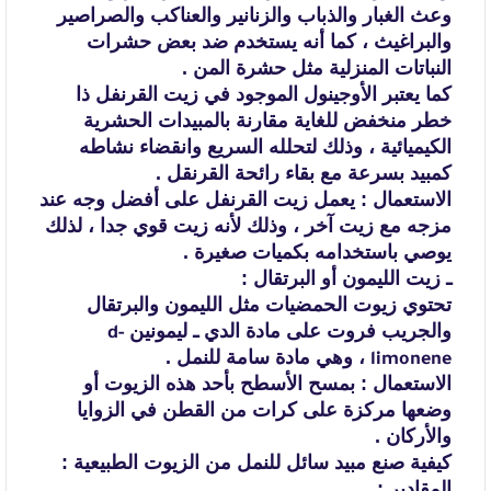
وعث الغبار والذباب والزنانير والعناكب والصراصير
والبراغيث ، كما
أنه يستخدم ضد بعض حشرات
النباتات المنزلية مثل حشرة المن .
كما يعتبر الأوجينول الموجود في زيت القرنفل ذا
خطر منخفض للغاية مقارنة
بالمبيدات الحشرية
الكيميائية ، وذلك لتحلله السريع وانقضاء نشاطه
كمبيد بسرعة مع
بقاء رائحة القرنقل .
الاستعمال :
يعمل زيت القرنفل على أفضل وجه عند
مزجه مع زيت آخر ،
وذلك لأنه زيت قوي جدا ، لذلك
يوصي باستخدامه بكميات صغيرة .
ـ زيت الليمون أو البرتقال :
تحتوي زيوت الحمضيات مثل الليمون والبرتقال
والجريب فروت
على مادة الدي ـ ليمونين
d-
، وهي مادة سامة للنمل .
limonene
الاستعمال : بمسح الأسطح بأحد هذه الزيوت أو
وضعها مركزة
على كرات من القطن في الزوايا
والأركان .
كيفية صنع مبيد سائل للنمل من الزيوت الطبيعية :
المقادير :