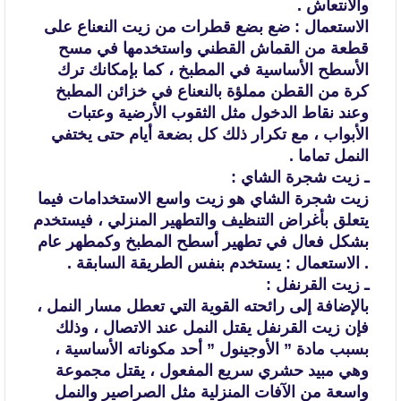
والانتعاش .
الاستعمال : ضع بضع قطرات من زيت النعناع على
قطعة من القماش القطني
واستخدمها في مسح
الأسطح الأساسية في المطبخ ، كما بإمكانك ترك
كرة من القطن مملؤة
بالنعناع في خزائن المطبخ
وعند نقاط الدخول مثل الثقوب الأرضية وعتبات
الأبواب ،
مع تكرار ذلك كل بضعة أيام حتى يختفي
النمل تماما .
ـ زيت شجرة الشاي :
زيت شجرة الشاي هو زيت واسع الاستخدامات فيما
يتعلق بأغراض التنظيف
والتطهير المنزلي ، فيستخدم
بشكل فعال في تطهير أسطح المطبخ وكمطهر عام
.
الاستعمال : يستخدم بنفس الطريقة السابقة .
ـ زيت القرنفل :
بالإضافة إلى رائحته القوية التي تعطل مسار النمل ،
فإن زيت القرنفل يقتل
النمل عند الاتصال ، وذلك
بسبب مادة ” الأوجينول ” أحد مكوناته الأساسية
،
وهي مبيد حشري سريع المفعول ، يقتل مجموعة
واسعة من الآفات المنزلية مثل
الصراصير والنمل