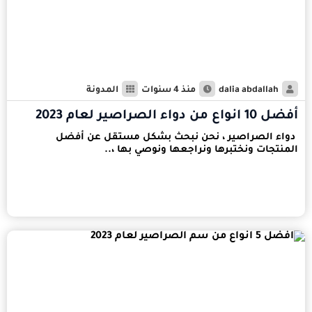
dalia abdallah
منذ 4 سنوات
المدونة
أفضل 10 انواع من دواء الصراصير لعام 2023
دواء الصراصير ، نحن نبحث بشكل مستقل عن أفضل
المنتجات ونختبرها ونراجعها ونوصي بها ،..