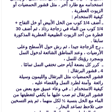
استخدامه مع طارد آخر ، مثل قشور الحمضيات أو
الزيوت
العطرية .
كيفية الاستخدام :
ـ أضف 1/4 كوب من الخل الأبيض أو خل التفاح +
1/4 كوب من
الماء في زجاجة رذاذ ، ثم أضف 30
قطرة من أحد الزيوت الطبيعية العطرية المذكورة
سابقا .
ـ رج الزجاجة جيدا ، ثم رش حول الأسطح وعلى
الأرضيات ، وعند
المناطق الشائعة لدخول النمل
وبمجرد رؤيتك للنمل ،
ـ كرر كل بضعة أيام
حتى تختفي النمل تمامًا .
4 ـ قشور البرتقال :
قشور الحمضيات مثل البرتقال والليمون وسيلة
رائعة وآمنة لطرد النمل والقضاء عليه .
كيفية الاستخدام :
ـ في وعاء عميق ضع بعض من
قشور البرتقال ثم صب عليها ما يكفي لتغطيتها من
الماء مع
الخل بنسبة ½ لكل منهما ، ثم يتم التسخين
حتى تلاحظ تصاعد البخار .