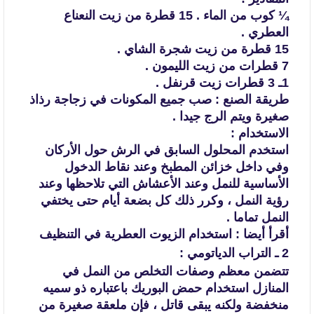
¼ كوب من الماء .
15 قطرة من زيت النعناع
العطري .
15 قطرة من زيت شجرة الشاي .
7 قطرات من زيت الليمون .
1ـ 3 قطرات زيت قرنفل .
طريقة الصنع :
صب جميع المكونات في زجاجة رذاذ
صغيرة ويتم الرج جيدا .
الاستخدام :
استخدم المحلول السابق في الرش حول الأركان
وفي داخل خزائن المطبخ وعند
نقاط الدخول
الأساسية للنمل وعند الأعشاش التي تلاحظها وعند
رؤية النمل ، وكرر ذلك
كل بضعة أيام حتى يختفي
النمل تماما .
أقرأ أيضا :
استخدام الزيوت العطرية في التنظيف
2 ـ التراب الدياتومي :
تتضمن معظم وصفات التخلص من النمل في
المنازل استخدام حمض البوريك باعتباره ذو
سميه
منخفضة ولكنه يبقى قاتل ، فإن ملعقة صغيرة من