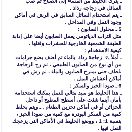
ـ يترك الخليط من المساء إلى الصباح ثم صب
السائل في
زجاجة رذاذ .
ـ يتم استخدام السائل السابق في الرش في أماكن
وجود
النمل وفي المداخل .
5 ـ محلول الصابون :
مثل التراب الدياتومي يعمل الصابون أيضا على إذابة
الطبقة الشمعية الخارجية للحشرات وقتلها .
كيفية الاستخدام :
ـ أملأ ¾ زجاجة
رذاذ بالماء ثم أضف بضع جرامات
من أي نوع
من الصابون الطبيعي ، ثم رج الزجاجة
بلطف حتى يمتزج الصابون والماء ، ثم رش في
أماكن أعشاش النمل .
6 ـ صودا الخبز والسكر :
ـ هذا الخليط هو مبيد مثالي للنمل يمكنك استخدامه
بأمان
أينما شئت على أسطح المطبخ أو داخل
الخزائن أو في أماكن تخزين الطعام .
ـ ويتم بخلط
كمية
من السكر البودرة مع كمية من صودا الخبز ،
بنسبة 1: 1 ، ووضع الخليط في الأماكن
التي يزعجك
النمل فيها .